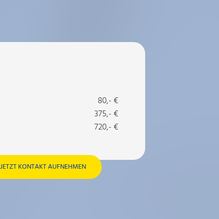
80,- €
375,- €
720,- €
JETZT KONTAKT AUFNEHMEN