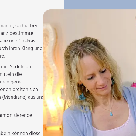
nannt, da hierbei
ganz bestimmte
iane und Chakras
rch ihren Klang und
rd.
 mit Nadeln auf
itteln die
ine eigene
onen breiten sich
n (Meridiane) aus und
armonisierende
abeln können diese