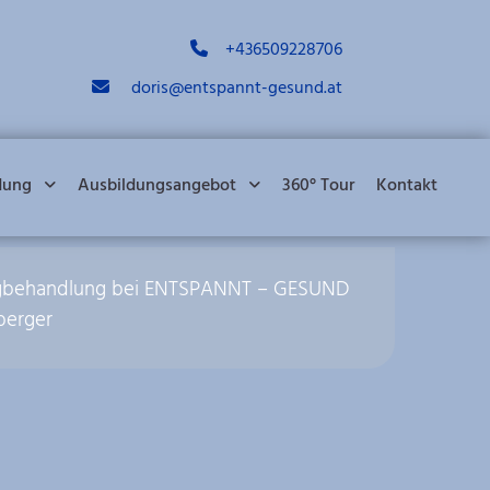
+436509228706

doris@entspannt-gesund.at

dung
Ausbildungsangebot
360° Tour
Kontakt
Klangbehandlung bei ENTSPANNT – GESUND
berger