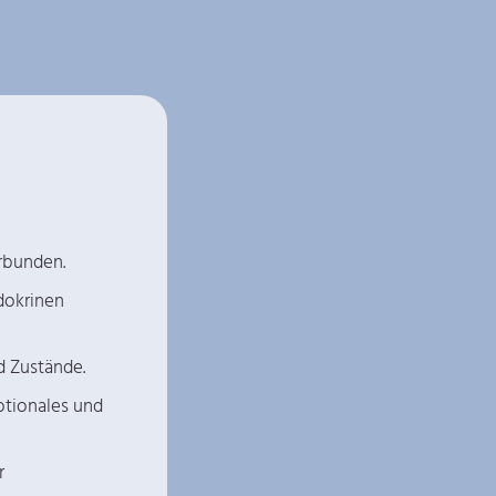
rbunden.
dokrinen
d Zustände.
otionales und
r