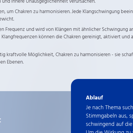
und innere Unausgeglichenheit verursachen.
den, um Chakren zu harmonisieren. Jede Klangschwingung beeinf
ewicht.
en Frequenz und wird von Klängen mit ähnlicher Schwingung a
 Klangfrequenzen können die Chakren gereinigt, aktiviert und 
tig kraftvolle Möglichkeit, Chakren zu harmonisieren - sie scha
len Ebenen.
Ablauf
Je nach Thema such
Stimmgabeln aus, sp
:
schwingend auf die
Um die Wirkung zu 