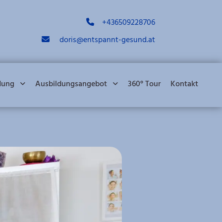
+436509228706

doris@entspannt-gesund.at

dung
Ausbildungsangebot
360° Tour
Kontakt