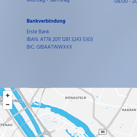
Montag - Samstag
08:00 - 2
Bankverbindung
Erste Bank
IBAN: AT78 2011 1281 3243 5303
BIC: GIBAATWWXXX