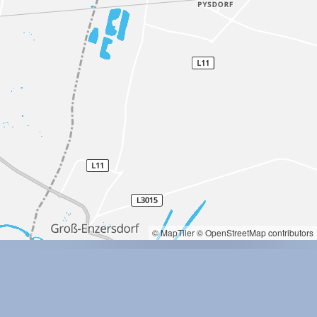
© MapTiler
© OpenStreetMap contributors